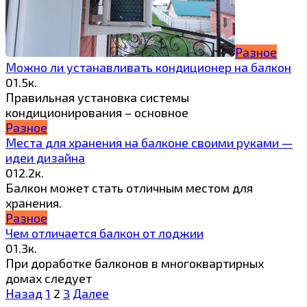
Разное
Можно ли устанавливать кондиционер на балкон
0
1.5к.
Правильная установка системы
кондиционирования – основное
Разное
Места для хранения на балконе своими руками —
идеи дизайна
0
12.2к.
Балкон может стать отличным местом для
хранения.
Разное
Чем отличается балкон от лоджии
0
1.3к.
При доработке балконов в многоквартирных
домах следует
Пагинация
Назад
1
2
3
Далее