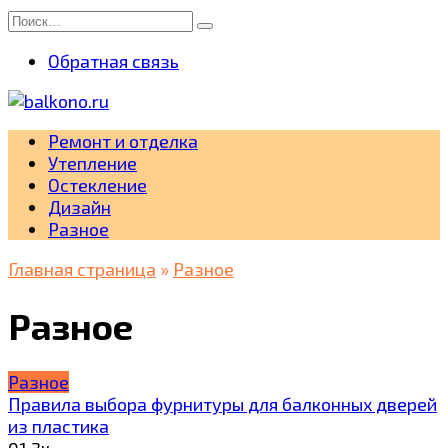
Перейти
Search
к
for:
Обратная связь
содержанию
Ремонт и отделка
Утепление
Остекление
Дизайн
Разное
Главная страница
»
Разное
Разное
Разное
Правила выбора фурнитуры для балконных дверей
из пластика