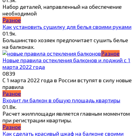
0
1.3к.
Набор деталей, направленный на обеспечение
необходимой
Разное
Как установить сушилку для белья своими руками
0
1.9к.
Большинство хозяек предпочитает сушить белье
на балконах.
Разное
Новые правила остекления балконов и лоджий с 1
марта 2022 года
0
839
С 1 марта 2022 года в России вступят в силу новые
правила
Разное
Входит ли балкон в общую площадь квартиры
0
1.8к.
Расчет жилплощади является главным моментом
при регистрации квартиры.
Разное
Как сделать красивый шкаф на балконе своими